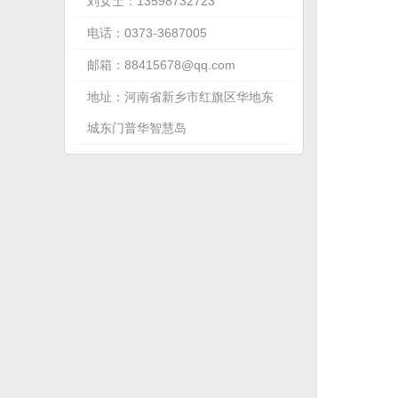
刘女士：13598732723
电话：0373-3687005
邮箱：88415678@qq.com
地址：河南省新乡市红旗区华地东
城东门普华智慧岛