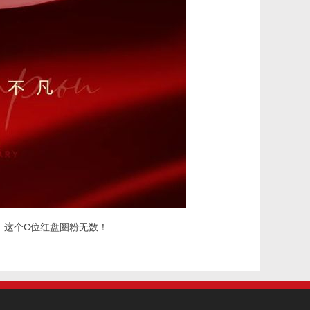
，这个C位红盘圈粉无数！